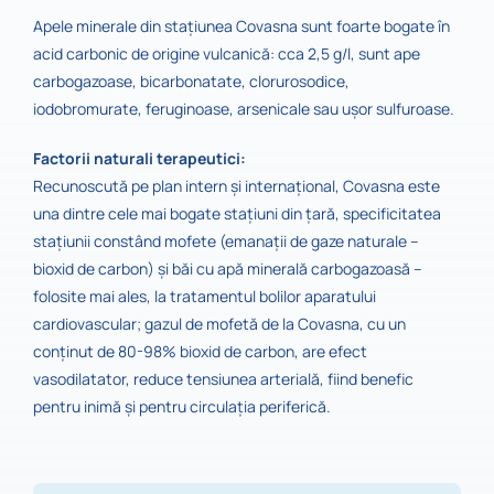
Apele minerale din stațiunea Covasna sunt foarte bogate în
acid carbonic de origine vulcanică: cca 2,5 g/l, sunt ape
carbogazoase, bicarbonatate, clorurosodice,
iodobromurate, feruginoase, arsenicale sau uşor sulfuroase.
Factorii naturali terapeutici:
Recunoscută pe plan intern și internațional, Covasna este
una dintre cele mai bogate stațiuni din țară, specificitatea
stațiunii constând mofete (emanații de gaze naturale –
bioxid de carbon) şi băi cu apă minerală carbogazoasă –
folosite mai ales, la tratamentul bolilor aparatului
cardiovascular; gazul de mofetă de la Covasna, cu un
conținut de 80-98% bioxid de carbon, are efect
vasodilatator, reduce tensiunea arterială, fiind benefic
pentru inimă şi pentru circulația periferică.