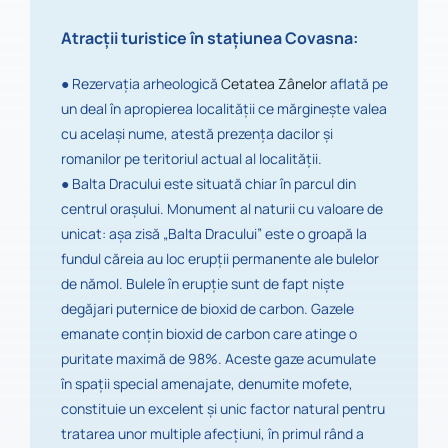
Atracții turistice în staţiunea Covasna:
●
Rezervaţia arheologică
Cetatea Zânelor
aflată pe
un deal în apropierea localității ce mărgineşte valea
cu acelaşi nume, atestă prezența dacilor şi
romanilor pe teritoriul actual al localității.
●
Balta Dracului este situată chiar în parcul din
centrul oraşului. Monument al naturii cu valoare de
unicat: aşa zisă „Balta Dracului” este o groapă la
fundul căreia au loc erupţii permanente ale bulelor
de nămol. Bulele în erupție sunt de fapt nişte
degăjari puternice de bioxid de carbon. Gazele
emanate conțin bioxid de carbon care atinge o
puritate maximă de 98%. Aceste gaze acumulate
în spații special amenajate, denumite mofete,
constituie un excelent şi unic factor natural pentru
tratarea unor multiple afecțiuni, în primul rând a