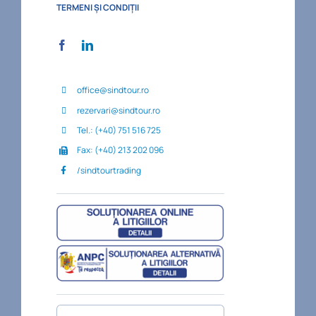
TERMENI ȘI CONDIȚII
office@sindtour.ro
rezervari@sindtour.ro
Tel.: (+40) 751 516 725
Fax: (+40) 213 202 096
/sindtourtrading