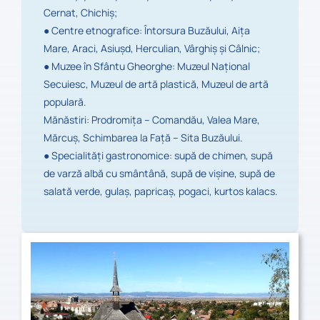
Cernat, Chichiş;
●
Centre etnografice: Întorsura Buzăului, Aiţa
Mare, Araci, Asiuşd, Herculian, Vârghiş şi Câlnic;
●
Muzee în Sfântu Gheorghe: Muzeul Naţional
Secuiesc, Muzeul de artă plastică, Muzeul de artă
populară.
Mănăstiri: Prodromiţa – Comandău, Valea Mare,
Mărcuş, Schimbarea la Faţă – Sita Buzăului.
●
Specialităţi gastronomice: supă de chimen, supă
de varză albă cu smântână, supă de vişine, supă de
salată verde, gulaş, papricaş, pogaci, kurtos kalacs.