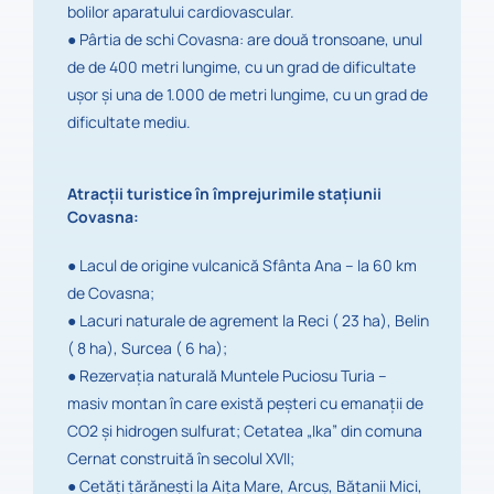
bolilor aparatului cardiovascular.
●
Pârtia de schi Covasna: are două tronsoane, unul
de de 400 metri lungime, cu un grad de dificultate
uşor şi una de 1.000 de metri lungime, cu un grad de
dificultate mediu.
Atracții turistice în împrejurimile staţiunii
Covasna:
●
Lacul de origine vulcanică Sfânta Ana – la 60 km
de Covasna;
●
Lacuri naturale de agrement la Reci ( 23 ha), Belin
( 8 ha), Surcea ( 6 ha);
●
Rezervaţia naturală Muntele Puciosu Turia –
masiv montan în care există peşteri cu emanaţii de
CO2 şi hidrogen sulfurat; Cetatea „Ika” din comuna
Cernat construită în secolul XVII;
●
Cetăţi ţărăneşti la Aiţa Mare, Arcuş, Băţanii Mici,