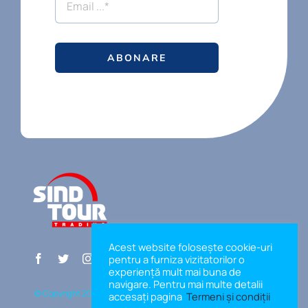
ABONARE
Acest website folosește cookie-uri
pentru a furniza vizitatorilor o
experiență mult mai buna de
navigare. Pentru mai multe detalii
© Copyright 2026 | Sind Tour Trading | powered by PQN Partner
accesați pagina
Termeni și condiții