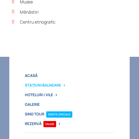
Muzee
Mânăstiri
Centru etnografic
ACASĂ
STAŢIUNI BALNEARE
HOTELURI / VILE
GALERIE
SIND TOUR
OFERTE SPECIALE
REZERVĂ
ONLINE