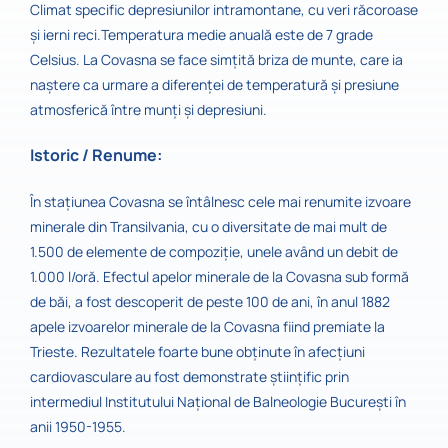
Climat specific depresiunilor intramontane, cu veri răcoroase
şi ierni reci.Temperatura medie anuală este de 7 grade
Celsius. La Covasna se face simțită briza de munte, care ia
naştere ca urmare a diferenței de temperatură şi presiune
atmosferică între munți şi depresiuni.
Istoric / Renume:
În stațiunea Covasna se întâlnesc cele mai renumite izvoare
minerale din Transilvania, cu o diversitate de mai mult de
1.500 de elemente de compoziție, unele având un debit de
1.000 l/oră. Efectul apelor minerale de la Covasna sub formă
de băi, a fost descoperit de peste 100 de ani, în anul 1882
apele izvoarelor minerale de la Covasna fiind premiate la
Trieste. Rezultatele foarte bune obţinute în afecţiuni
cardiovasculare au fost demonstrate ştiinţific prin
intermediul Institutului Naţional de Balneologie Bucureşti în
anii 1950-1955.