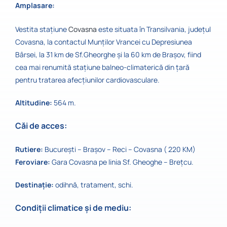
Amplasare:
Vestita stațiune
Covasna
este situata în Transilvania, județul
Covasna, la contactul Munților Vrancei cu Depresiunea
Bârsei, la 31 km de Sf.Gheorghe şi la 60 km de Braşov, fiind
cea mai renumită stațiune balneo-climaterică din țară
pentru tratarea afecțiunilor cardiovasculare.
Altitudine:
564 m.
Căi de acces:
Rutiere:
Bucureşti – Braşov – Reci – Covasna ( 220 KM)
Feroviare:
Gara Covasna pe linia Sf. Gheoghe – Brețcu.
Destinație:
odihnă, tratament, schi.
Condiţii climatice şi de mediu: